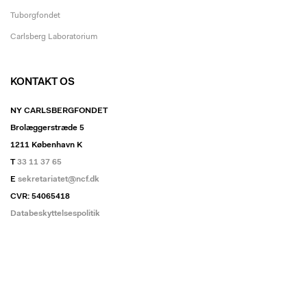
Tuborgfondet
Carlsberg Laboratorium
KONTAKT OS
NY CARLSBERGFONDET
Brolæggerstræde 5
1211 København K
T
33 11 37 65
E
sekretariatet@ncf.dk
CVR: 54065418
Databeskyttelsespolitik