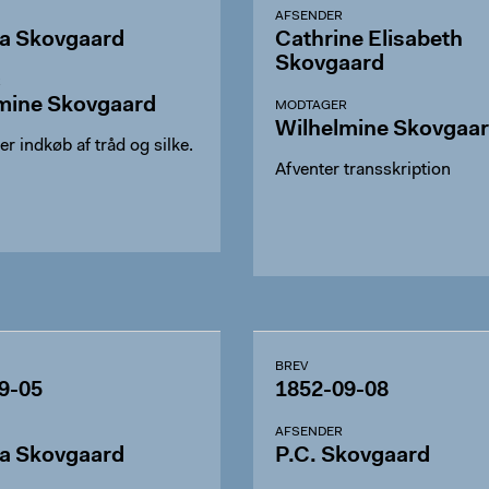
AFSENDER
a Skovgaard
Cathrine Elisabeth
Skovgaard
R
mine Skovgaard
MODTAGER
Wilhelmine Skovgaa
 indkøb af tråd og silke.
Afventer transskription
BREV
9-05
1852-09-08
AFSENDER
a Skovgaard
P.C. Skovgaard