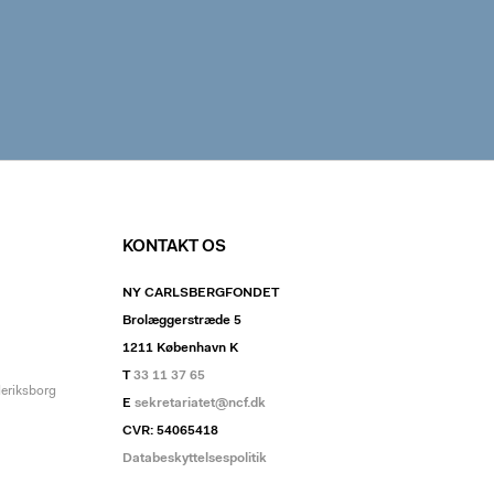
KONTAKT OS
NY CARLSBERGFONDET
Brolæggerstræde 5
1211 København K
T
33 11 37 65
deriksborg
E
sekretariatet@ncf.dk
CVR: 54065418
Databeskyttelsespolitik