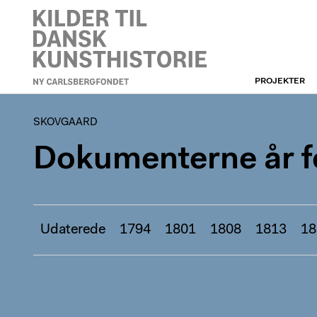
PROJEKTER
SKOVGAARD
SKOVGAARD
Dokumenterne år fo
Udaterede
1794
1801
1808
1813
18