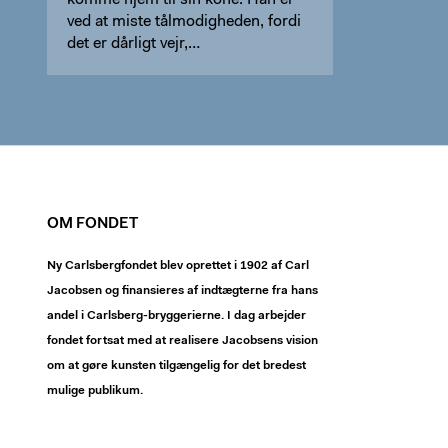
komme hjem til sin kone. Han er
ved at miste tålmodigheden, fordi
det er dårligt vejr,…
OM FONDET
Ny Carlsbergfondet blev oprettet i 1902 af Carl
Jacobsen og finansieres af indtægterne fra hans
andel i Carlsberg-bryggerierne. I dag arbejder
fondet fortsat med at realisere Jacobsens vision
om at gøre kunsten tilgængelig for det bredest
mulige publikum.