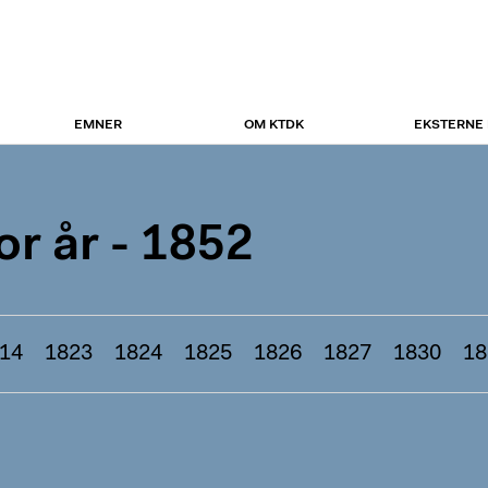
EMNER
OM KTDK
EKSTERNE
r år - 1852
14
1823
1824
1825
1826
1827
1830
18