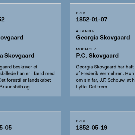
BREV
52
1852-01-07
AFSENDER
kovgaard
Georgia Skovgaard
R
MODTAGER
a Skovgaard
P.C. Skovgaard
gaard beskriver et
Georgia Skovgaard har haft
sbillede han er i færd med
af Frederik Vermehren. Hun 
Det forestiller landskabet
om sin far, J.F. Schouw, at 
 Bruunshåb og…
flytte. Det frem…
BREV
5-05
1852-05-19