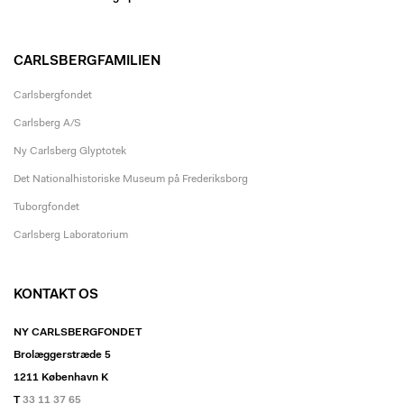
CARLSBERGFAMILIEN
Carlsbergfondet
Carlsberg A/S
Ny Carlsberg Glyptotek
Det Nationalhistoriske Museum på Frederiksborg
Tuborgfondet
Carlsberg Laboratorium
KONTAKT OS
NY CARLSBERGFONDET
Brolæggerstræde 5
1211 København K
T
33 11 37 65