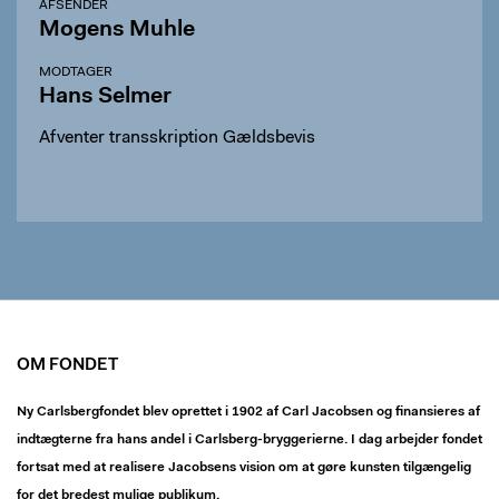
AFSENDER
Mogens Muhle
MODTAGER
Hans Selmer
Afventer transskription Gældsbevis
OM FONDET
Ny Carlsbergfondet blev oprettet i 1902 af Carl Jacobsen og finansieres af
indtægterne fra hans andel i Carlsberg-bryggerierne. I dag arbejder fondet
fortsat med at realisere Jacobsens vision om at gøre kunsten tilgængelig
for det bredest mulige publikum.