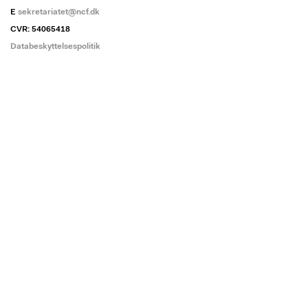
E
sekretariatet@ncf.dk
CVR: 54065418
Databeskyttelsespolitik