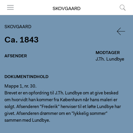
SKOVGAARD
Menu
Søg
SKOVGAARD
Ca. 1843
TILBA
MODTAGER
AFSENDER
J.Th. Lundbye
DOKUMENTINDHOLD
Mappe 1, nr. 30.
Brevet er en opfordring til J.Th. Lundbye om at give besked
om hvorvidt han kommer fra København når hans maleri er
solgt. Afsenderen "Frederik" henviser til et løfte Lundbye har
givet. Afsenderen drømmer om en "lykkelig sommer"
sammen med Lundbye.