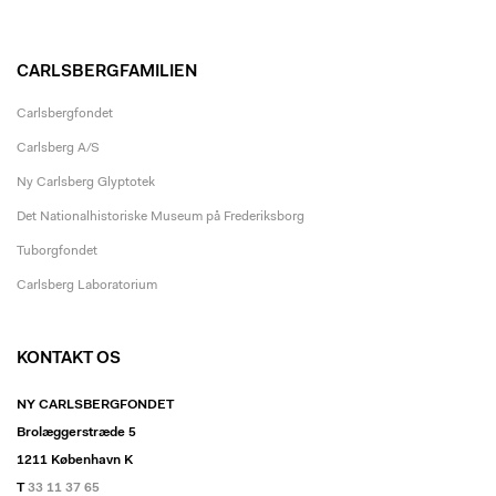
CARLSBERGFAMILIEN
Carlsbergfondet
Carlsberg A/S
Ny Carlsberg Glyptotek
Det Nationalhistoriske Museum på Frederiksborg
Tuborgfondet
Carlsberg Laboratorium
KONTAKT OS
NY CARLSBERGFONDET
Brolæggerstræde 5
1211 København K
T
33 11 37 65