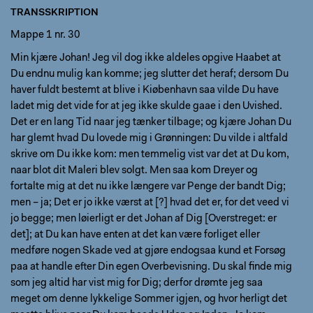
TRANSSKRIPTION
Mappe 1 nr. 30
Min kjære Johan! Jeg vil dog ikke aldeles opgive Haabet at
Du endnu mulig kan komme; jeg slutter det heraf; dersom Du
haver fuldt bestemt at blive i Kiøbenhavn saa vilde Du have
ladet mig det vide for at jeg ikke skulde gaae i den Uvished.
Det er en lang Tid naar jeg tænker tilbage; og kjære Johan Du
har glemt hvad Du lovede mig i Grønningen: Du vilde i altfald
skrive om Du ikke kom: men temmelig vist var det at Du kom,
naar blot dit Maleri blev solgt. Men saa kom Dreyer og
fortalte mig at det nu ikke længere var Penge der bandt Dig;
men – ja; Det er jo ikke værst at [?] hvad det er, for det veed vi
jo begge; men løierligt er det Johan af Dig [Overstreget: er
det]; at Du kan have enten at det kan være forliget eller
medføre nogen Skade ved at gjøre endogsaa kund et Forsøg
paa at handle efter Din egen Overbevisning. Du skal finde mig
som jeg altid har vist mig for Dig; derfor drømte jeg saa
meget om denne lykkelige Sommer igjen, og hvor herligt det