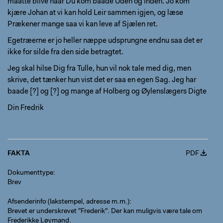
maatte blive naar Du kom baade Uden og Inden. Jo kom
kjære Johan at vi kan hold Leir sammen igjen, og læse
Prækener mange saa vi kan leve af Sjælen ret.
Egetræerne er jo heller næppe udsprungne endnu saa det er
ikke for silde fra den side betragtet.
Jeg skal hilse Dig fra Tulle, hun vil nok tale med dig, men
skrive, det tænker hun vist det er saa en egen Sag. Jeg har
baade [?] og [?] og mange af Holberg og Øylenslægers Digte
Din Fredrik
FAKTA
PDF
Dokumenttype
Brev
Afsenderinfo (lakstempel, adresse m.m.)
Brevet er underskrevet "Frederik". Der kan muligvis være tale om
Frederikke Løvmand.